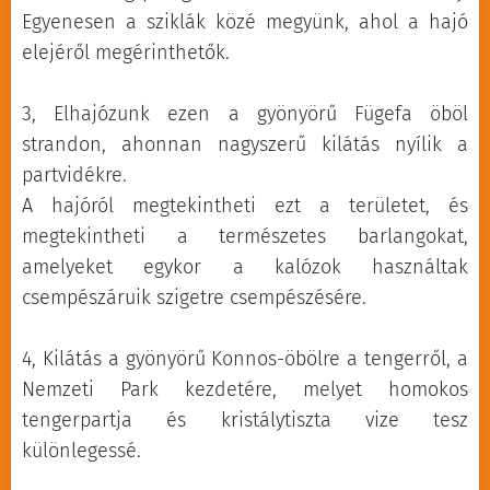
Egyenesen a sziklák közé megyünk, ahol a hajó
számok között, naplemente fotóinak
Aya Resort, külső recepció
használata a szél- és
elkészítésére, és egy fehér ruhás estére
elejéről megérinthetők.
tengerviszonyoktól függ, a
Ayia Napa Általános Iskola
koccintásra. Ha csak felnőtteknek szóló
csúszda használata nem
parkolója. Buszmegálló, Napa
hangulatra vágysz, stílusos bulienergiával,
3, Elhajózunk ezen a gyönyörű Fügefa öböl
garantált része a
Suites Hotel közelében
nagyszerű zenével, tűzijátékkal és
strandon, ahonnan nagyszerű kilátás nyílik a
kirándulásnak.
stresszmentességgel, a St Georgios a
partvidékre.
Legjobb ár-érték arányú
megfelelő hely. Jöjj vendégként, távozz
A hajóról megtekintheti ezt a területet, és
diszkont
barátként – ragyogva egy emlékezetes
megtekintheti a természetes barlangokat,
áruház/szupermarket,
estéről.
amelyeket egykor a kalózok használtak
buszmegálló szemben.
csempészáruik szigetre csempészésére.
Szeletkereskedők engedély
nélkül, buszmegálló.
4, Kilátás a gyönyörű Konnos-öbölre a tengerről, a
Nemzeti Park kezdetére, melyet homokos
Cavo Maris Beach Hotel, a
tengerpartja és kristálytiszta vize tesz
Best Buy szupermarkettel
különlegessé.
szemben