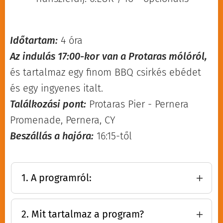
Időtartam:
4 óra
Az indulás 17:00-kor van a Protaras mólóról,
és tartalmaz egy finom BBQ csirkés ebédet
és egy ingyenes italt.
Találkozási pont:
Protaras Pier - Pernera
Promenade, Pernera, CY
Beszállás a hajóra:
16:15-től
1. A programról:
Szálljon fedélzetre egy felejthetetlen
fehér éjszakás naplementés hajóútra –
2. Mit tartalmaz a program?