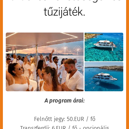
tűzijáték.
A program árai:
Felnőtt jegy: 50.EUR / fő
Transzferdíj: 6.EUR / fő - opcionális