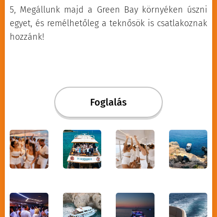
Kávézó, kávézó, buszmegálló
5, Megállunk majd a Green Bay környéken úszni
a Kennedy sugárúton,
egyet, és remélhetőleg a teknősök is csatlakoznak
hozzánk!
Kapparisban
Crystal Springs Beach Hotel,
buszmegálló a szálloda
bejáratánál
Foglalás
Donkey Kiosk, Cavo Greco út,
buszmegálló
Eleana Hotel, buszmegálló a
szálloda előtt
Euronapa Hotel Apartments,
bejárat a szállodába
Golden Coast Beach Hotel,