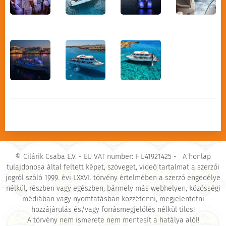
buszmegálló a szálloda
mellett
Grecian Park Hotel,
buszmegálló a szálloda
bejárata közelében
Hokkaido Étterem, kültéri
étterem
Landa strand, buszmegálló a
Landa strandhoz vezető
közúti bejárattal és a
© Cilárik Csaba E.V. - EU VAT number: HU41921425 - A honlap
tulajdonosa által feltett képet, szöveget, videó tartalmat a szerzői
parkolóval szemben
jogról szóló 1999. évi LXXVI. törvény értelmében a szerző engedélye
nélkül, részben vagy egészben, bármely más webhelyen, közösségi
Leonardo Crystal Cove Hotel,
médiában vagy nyomtatásban közzétenni, megjelentetni
buszmegálló a szállodával
hozzájárulás és/vagy forrásmegjelölés nélkül tilos!
A törvény nem ismerete nem mentesít a hatálya alól!
szemben