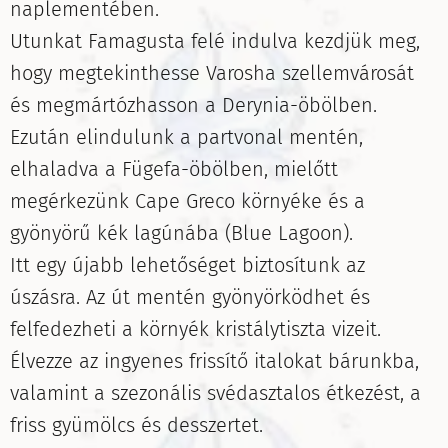
naplementében.
Utunkat Famagusta felé indulva kezdjük meg,
hogy megtekinthesse Varosha szellemvárosát
és megmártózhasson a Derynia-öbölben.
Ezután elindulunk a partvonal mentén,
elhaladva a Fügefa-öbölben, mielőtt
megérkezünk Cape Greco környéke és a
gyönyörű kék lagúnába (Blue Lagoon).
Itt egy újabb lehetőséget biztosítunk az
úszásra. Az út mentén gyönyörködhet és
felfedezheti a környék kristálytiszta vizeit.
Élvezze az ingyenes frissítő italokat bárunkba,
valamint a szezonális svédasztalos étkezést, a
friss gyümölcs és desszertet.