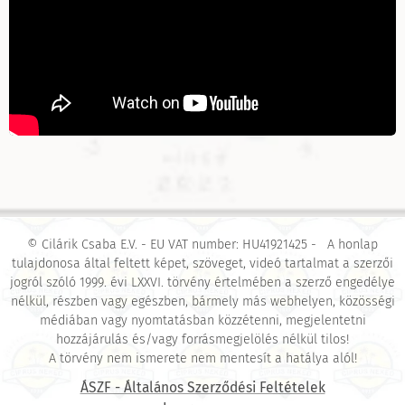
© Cilárik Csaba E.V. - EU VAT number: HU41921425 - A honlap
tulajdonosa által feltett képet, szöveget, videó tartalmat a szerzői
jogról szóló 1999. évi LXXVI. törvény értelmében a szerző engedélye
nélkül, részben vagy egészben, bármely más webhelyen, közösségi
médiában vagy nyomtatásban közzétenni, megjelentetni
hozzájárulás és/vagy forrásmegjelölés nélkül tilos!
A törvény nem ismerete nem mentesít a hatálya alól!
ÁSZF - Általános Szerződési Feltételek