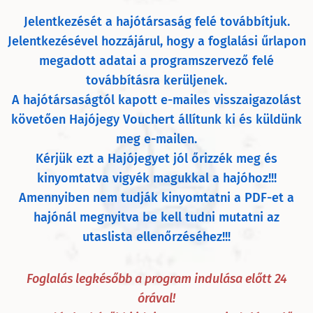
Jelentkezését a hajótársaság felé továbbítjuk.
Jelentkezésével hozzájárul, hogy a foglalási űrlapon
megadott adatai a programszervező felé
továbbításra kerüljenek.
A hajótársaságtól kapott e-mailes visszaigazolást
követően Hajójegy Vouchert állítunk ki és küldünk
meg e-mailen.
Kérjük ezt a Hajójegyet jól őrizzék meg és
kinyomtatva vigyék magukkal a hajóhoz!!!
Amennyiben nem tudják kinyomtatni a PDF-et a
hajónál megnyitva be kell tudni mutatni az
utaslista ellenőrzéséhez!!!
Foglalás legkésőbb a program indulása előtt 24
órával!