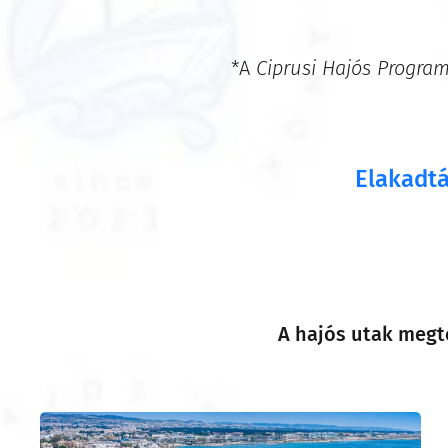
*A
Ciprusi Hajós Progra
Elakadtá
A hajós utak megte