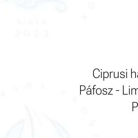
Ciprusi 
Páfosz - Li
P