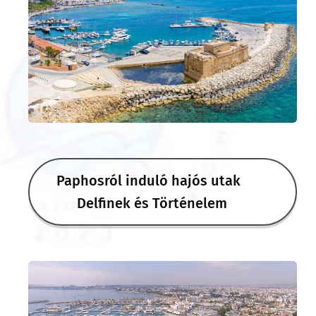
Paphosról induló hajós utak 🐬
Delfinek és Történelem ☀️