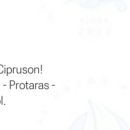
Cipruson!
- Protaras -
l.