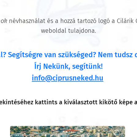
mok
névhasználat és a hozzá tartozó logó a Cilárik
weboldal tulajdona.
l? Segítségre van szükséged? Nem tudsz
Írj Nekünk, segítünk!
info@ciprusneked.hu
kintéséhez kattints a kiválasztott kikötő képe a