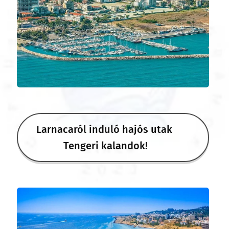
Larnacaról induló hajós utak 🌊
Tengeri kalandok! ⛵️