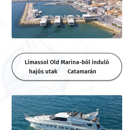
Limassol Old Marina-ból induló
hajós utak ⚓️ Catamarán ⛵️