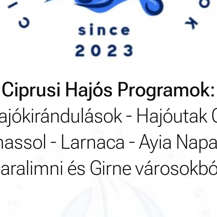
Ciprusi Hajós Programok:
hajókirándulások - Hajóutak 
massol - Larnaca - Ayia Napa 
aralimni és Girne városokbó