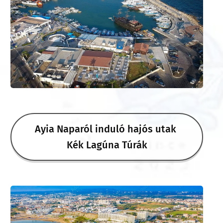
Ayia Naparól induló hajós utak
💎 Kék Lagúna Túrák 💦