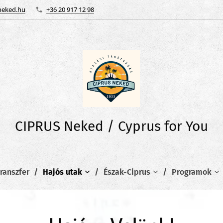
neked.hu
+36 20 917 12 98
CIPRUS Neked / Cyprus for You
ranszfer
Hajós utak
Észak-Ciprus
Programok