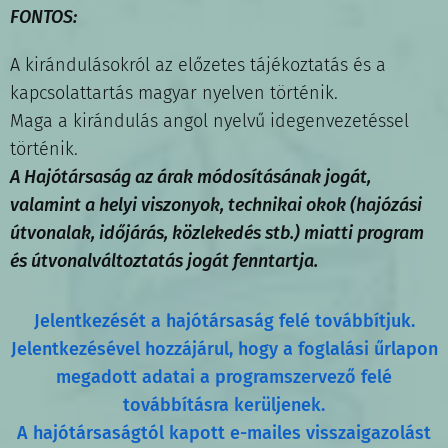
FONTOS:
A kirándulásokról az előzetes tájékoztatás és a
kapcsolattartás magyar nyelven történik.
Maga a kirándulás angol nyelvű idegenvezetéssel
történik.
A Hajótársaság az árak módosításának jogát,
valamint a helyi viszonyok, technikai okok (hajózási
útvonalak, időjárás, közlekedés stb.) miatti program
és útvonalváltoztatás jogát fenntartja.
Jelentkezését a hajótársaság felé továbbítjuk.
Jelentkezésével hozzájárul, hogy a foglalási űrlapon
megadott adatai a programszervező felé
továbbításra kerüljenek.
A hajótársaságtól kapott e-mailes visszaigazolást