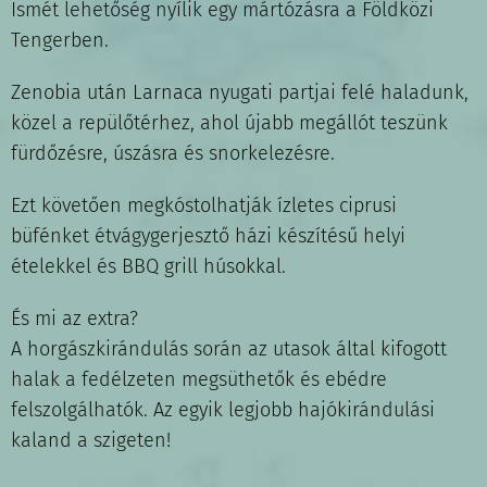
Ismét lehetőség nyílik egy mártózásra a Földközi
Tengerben.
Zenobia után Larnaca nyugati partjai felé haladunk,
közel a repülőtérhez, ahol újabb megállót teszünk
fürdőzésre, úszásra és snorkelezésre.
Ezt követően megkóstolhatják ízletes ciprusi
büfénket étvágygerjesztő házi készítésű helyi
ételekkel és BBQ grill húsokkal.
És mi az extra?
A horgászkirándulás során az utasok által kifogott
halak a fedélzeten megsüthetők és ebédre
felszolgálhatók. Az egyik legjobb hajókirándulási
kaland a szigeten!