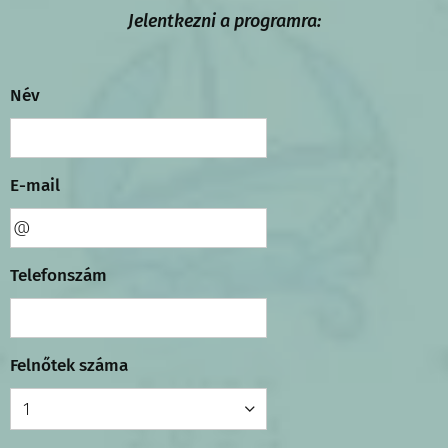
Jelentkezni a programra:
Név
E-mail
Telefonszám
Felnőtek száma