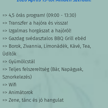
=> 4,5 órás program! (09:00 - 13:30)
=> Transzfer a hajóra és vissza!
=> Izgalmas horgászat a hajóról!
=> Gazdag svédasztalos BBQ Grill ebéd
=> Borok, Zivannia, Limonádék, Kávé, Tea,
Üdítők
=> Gyümölcstál
=> Teljes felszereltség (Bár, Napágyak,
Sznorkelezés)
=> Wifi
=> Animátorok
=> Zene, tánc és jó hangulat