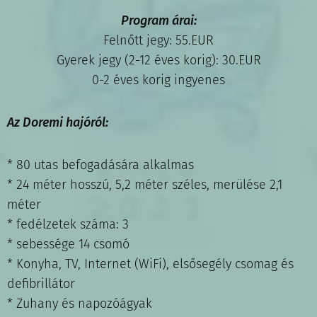
Program árai:
Felnőtt jegy: 55.EUR
Gyerek jegy (2-12 éves korig): 30.EUR
0-2 éves korig ingyenes
Az Doremi hajóról:
* 80 utas befogadására alkalmas
* 24 méter hosszú, 5,2 méter széles, merülése 2,1
méter
* fedélzetek száma: 3
* sebessége 14 csomó
* Konyha, TV, Internet (WiFi), elsősegély csomag és
defibrillátor
* Zuhany és napozóágyak