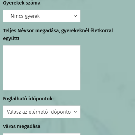
Gyerekek száma
Teljes Névsor megadása, gyerekeknél életkorral
együtt!
Foglalható időpontok:
Város megadása