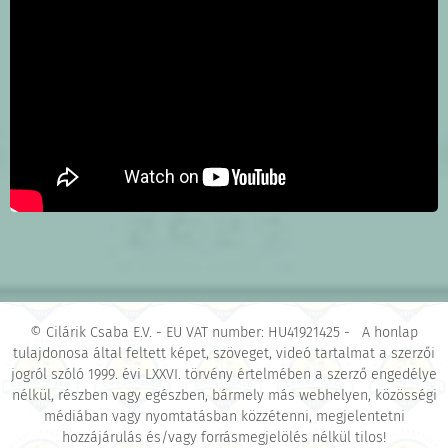
© Cilárik Csaba E.V. - EU VAT number: HU41921425 - A honlap
tulajdonosa által feltett képet, szöveget, videó tartalmat a szerzői
jogról szóló 1999. évi LXXVI. törvény értelmében a szerző engedélye
nélkül, részben vagy egészben, bármely más webhelyen, közösségi
médiában vagy nyomtatásban közzétenni, megjelentetni
hozzájárulás és/vagy forrásmegjelölés nélkül tilos!