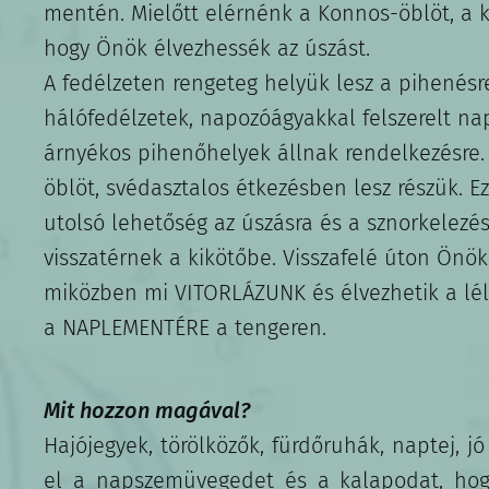
mentén. Mielőtt elérnénk a Konnos-öblöt, a 
hogy Önök élvezhessék az úszást.
A fedélzeten rengeteg helyük lesz a pihenésr
hálófedélzetek, napozóágyakkal felszerelt na
árnyékos pihenőhelyek állnak rendelkezésre. 
öblöt, svédasztalos étkezésben lesz részük. 
utolsó lehetőség az úszásra és a sznorkelezés
visszatérnek a kikötőbe. Visszafelé úton Önö
miközben mi VITORLÁZUNK és élvezhetik a léle
a NAPLEMENTÉRE a tengeren.
Mit hozzon magával?
Hajójegyek, törölközők, fürdőruhák, naptej, jó
el a napszemüvegedet és a kalapodat, h