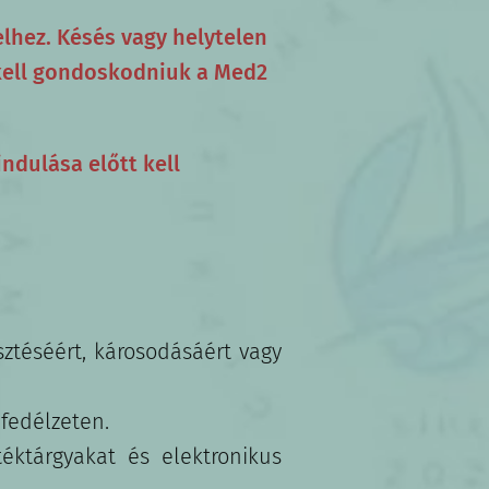
lhez. Késés vagy helytelen
 kell gondoskodniuk a Med2
ndulása előtt kell
sztéséért, károsodásáért vagy
 fedélzeten.
éktárgyakat és elektronikus