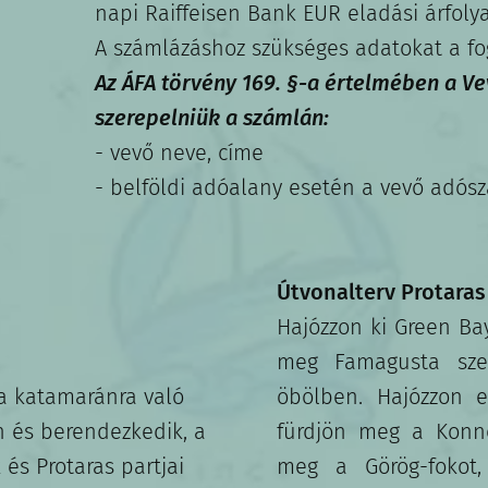
napi Raiffeisen Bank EUR eladási árfolya
A számlázáshoz szükséges adatokat a fo
Az ÁFA törvény 169. §-a értelmében a V
szerepelniük a számlán:
- vevő neve, címe
- belföldi adóalany esetén a vevő adós
Útvonalterv Protaras 
Hajózzon ki Green Ba
meg Famagusta szel
 a katamaránra való
öbölben. Hajózzon e
n és berendezkedik, a
fürdjön meg a Konn
és Protaras partjai
meg a Görög-fokot, 