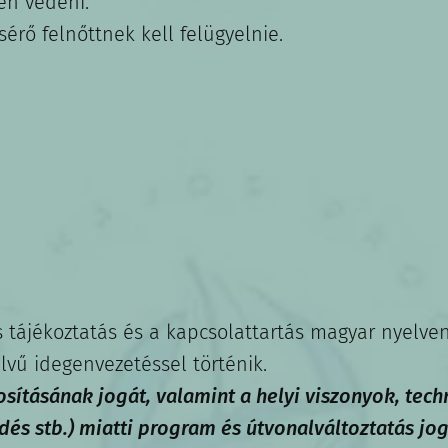
en védeni.
rő felnőttnek kell felügyelnie.
s tájékoztatás és a kapcsolattartás magyar nyelven
vű idegenvezetéssel történik.
ításának jogát, valamint a helyi viszonyok, tech
dés stb.) miatti program és útvonalváltoztatás jog