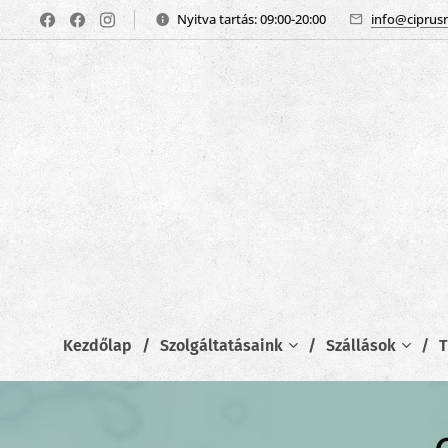
Nyitva tartás: 09:00-20:00
info@ciprus
Kezdőlap
Szolgáltatásaink
Szállások
T