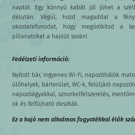
naptól. Egy könnyű kabát jól jöhet a szé
délután. Végül, hozd magaddal a fény
okostelefonodat, hogy megörökítsd a le
pillanatokat a hajóút során!
Fedélzeti információ:
Nyitott bár, ingyenes Wi-Fi, napozóhálók matr
ülőhelyek, bárterület, WC-k, felüljáró napozót
napozóágyakkal, sznorkelfelszerelés, mentőm
ok és felfújható deszkák.
Ez a hajó nem alkalmas fogyatékkal élők sz