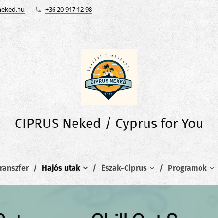
neked.hu
+36 20 917 12 98
CIPRUS Neked / Cyprus for You
ranszfer
Hajós utak
Észak-Ciprus
Programok