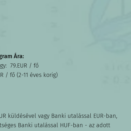
gram Ára:
egy: 79.EUR / fő
R / fő (2-11 éves korig)
EUR küldésével vagy Banki utalással EUR-ban,
etséges Banki utalással HUF-ban - az adott