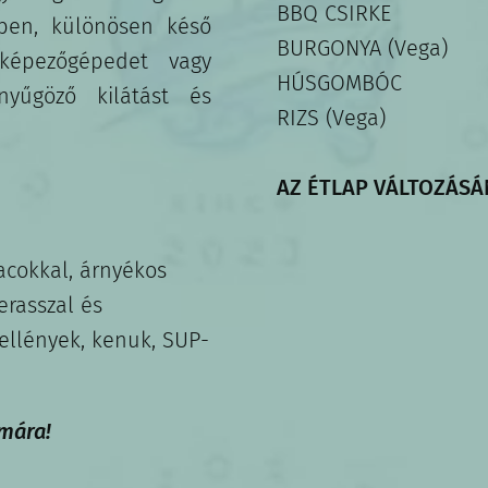
BBQ CSIRKE
lben, különösen késő
BURGONYA (Vega)
képezőgépedet vagy
HÚSGOMBÓC
nyűgöző kilátást és
RIZS (Vega)
AZ ÉTLAP VÁLTOZÁSÁ
acokkal, árnyékos
erasszal és
ellények, kenuk, SUP-
ámára!