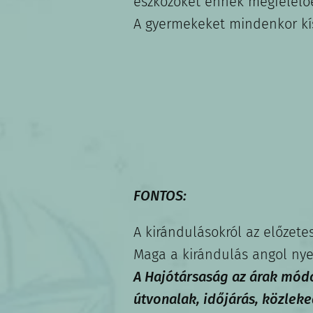
eszközöket ennek megfelelő
A gyermekeket mindenkor kísé
FONTOS:
A kirándulásokról az előzete
Maga a kirándulás angol nyel
A Hajótársaság az árak módos
útvonalak, időjárás, közleke