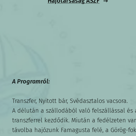
Hajótársaság ÁSZF
A Programról:
Transzfer, Nyitott bár, Svédasztalos vacsora.
A délután a szállodából való felszállással és
transzferrel kezdődik. Miután a fedélzeten va
távolba hajózunk Famagusta felé, a Görög-fok 