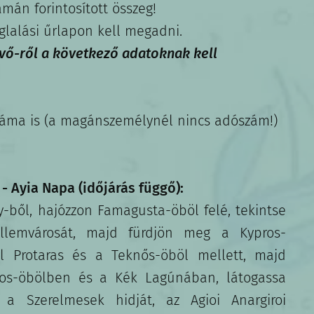
mán forintosított összeg!
glalási űrlapon kell megadni.
evő-ről a következő adatoknak kell
záma is (a magánszemélynél nincs adószám!)
- Ayia Napa (időjárás függő):
y-ből, hajózzon Famagusta-öböl felé, tekintse
lemvárosát, majd fürdjön meg a Kypros-
l Protaras és a Teknős-öböl mellett, majd
os-öbölben és a Kék Lagúnában, látogassa
a Szerelmesek hidját, az Agioi Anargiroi