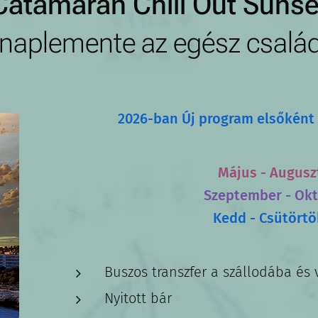
Catamaran Chill Out Sunse
 naplemente az egész csalá
2026-ban Új program elsőként 
Május - Auguszt
Szeptember - Okt
Kedd - Csütörtö
Buszos transzfer a szállodába és 
Nyitott bár