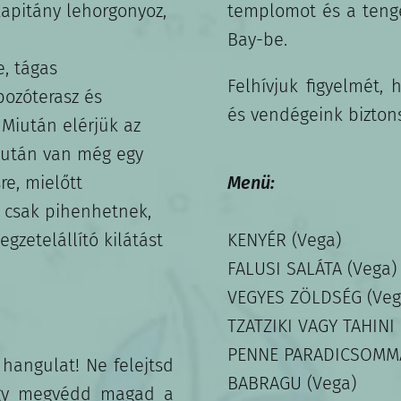
kapitány lehorgonyoz,
templomot és a tenge
Bay-be.
e, tágas
Felhívjuk figyelmét, 
pozóterasz és
és vendégeink bizton
Miután elérjük az
Ezután van még egy
re, mielőtt
Menü:
k csak pihenhetnek,
gzetelállító kilátást
KENYÉR (Vega)
FALUSI SALÁTA (Vega)
VEGYES ZÖLDSÉG (Veg
TZATZIKI VAGY TAHINI 
PENNE PARADICSOMMÁ
 hangulat! Ne felejtsd
BABRAGU (Vega)
ogy megvédd magad a