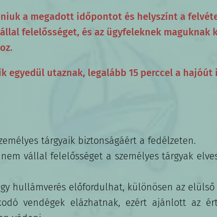
niuk a megadott időpontot és helyszínt a felvéte
vállal felelősséget, és az ügyfeleknek maguknak
oz.
 egyedül utaznak, legalább 15 perccel a hajóút i
zemélyes tárgyaik biztonságáért a fedélzeten.
nem vállal felelősséget a személyes tárgyak elve
hogy hullámverés előfordulhat, különösen az elülső
kodó vendégek elázhatnak, ezért ajánlott az ért