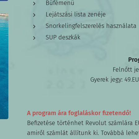
Büfémenü
Lejátszási lista zenéje
Snorkelingfelszerelés használata
SUP deszkák
Pro
Felnőtt j
Gyerek jegy: 49.EU
A program ára foglaláskor fizetendő!
Befizetése történhet Revolut számlára 
amiről számlát állítunk ki. Továbbá leh