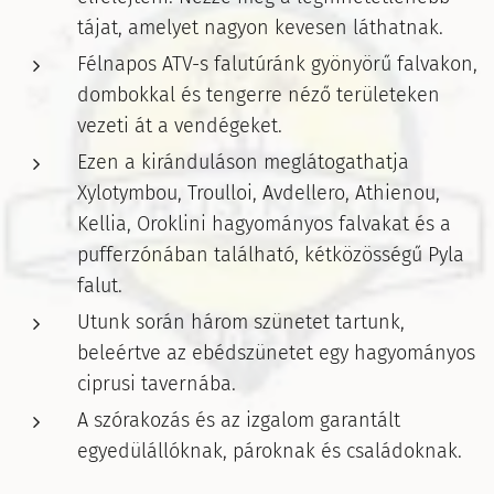
tájat, amelyet nagyon kevesen láthatnak.
Félnapos ATV-s falutúránk gyönyörű falvakon,
dombokkal és tengerre néző területeken
vezeti át a vendégeket.
Ezen a kiránduláson meglátogathatja
Xylotymbou, Troulloi, Avdellero, Athienou,
Kellia, Oroklini hagyományos falvakat és a
pufferzónában található, kétközösségű Pyla
falut.
Utunk során három szünetet tartunk,
beleértve az ebédszünetet egy hagyományos
ciprusi tavernába.
A szórakozás és az izgalom garantált
egyedülállóknak, pároknak és családoknak.