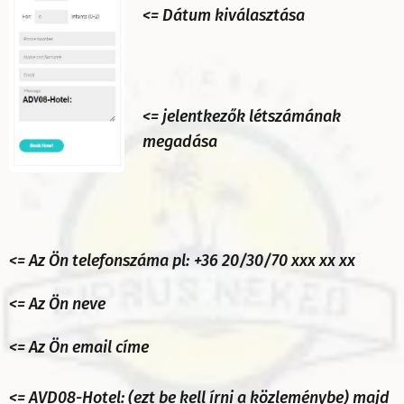
<= Dátum kiválasztása
<= jelentkezők létszámának
megadása
<= Az Ön telefonszáma pl:
+36 20/30/70 xxx xx xx
<= Az Ön neve
<= Az Ön email címe
<= AVD08-Hotel: (ezt be kell írni a közleménybe) majd