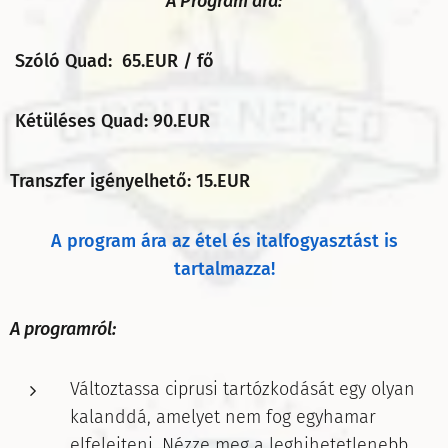
A Program ára:
Szóló Quad: 65.EUR / fő
Kétüléses Quad: 90.EUR
Transzfer igényelhető: 15.EUR
A program ára az étel és italfogyasztást is
tartalmazza!
A programról:
Változtassa ciprusi tartózkodását egy olyan
kalanddá, amelyet nem fog egyhamar
elfelejteni. Nézze meg a leghihetetlenebb