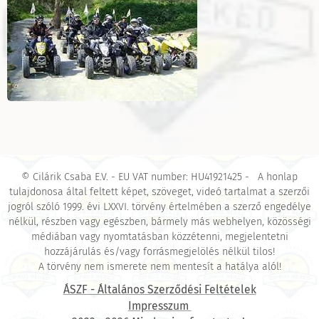
© Cilárik Csaba E.V. - EU VAT number: HU41921425 - A honlap
tulajdonosa által feltett képet, szöveget, videó tartalmat a szerzői
jogról szóló 1999. évi LXXVI. törvény értelmében a szerző engedélye
nélkül, részben vagy egészben, bármely más webhelyen, közösségi
médiában vagy nyomtatásban közzétenni, megjelentetni
hozzájárulás és/vagy forrásmegjelölés nélkül tilos!
A törvény nem ismerete nem mentesít a hatálya alól!
ÁSZF - Általános Szerződési Feltételek
Impresszum