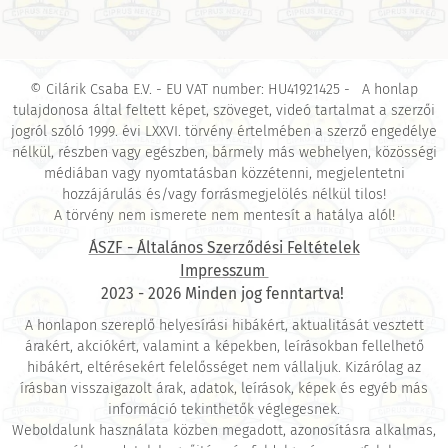
© Cilárik Csaba E.V. - EU VAT number: HU41921425 - A honlap
tulajdonosa által feltett képet, szöveget, videó tartalmat a szerzői
jogról szóló 1999. évi LXXVI. törvény értelmében a szerző engedélye
nélkül, részben vagy egészben, bármely más webhelyen, közösségi
médiában vagy nyomtatásban közzétenni, megjelentetni
hozzájárulás és/vagy forrásmegjelölés nélkül tilos!
A törvény nem ismerete nem mentesít a hatálya alól!
ÁSZF - Általános Szerződési Feltételek
Impresszum
2023 - 2026 Minden jog fenntartva!
A honlapon szereplő helyesírási hibákért, aktualitását vesztett
árakért, akciókért, valamint a képekben, leírásokban fellelhető
hibákért, eltérésekért felelősséget nem vállaljuk. Kizárólag az
írásban visszaigazolt árak, adatok, leírások, képek és egyéb más
információ tekinthetők véglegesnek.
Weboldalunk használata közben megadott, azonosításra alkalmas,