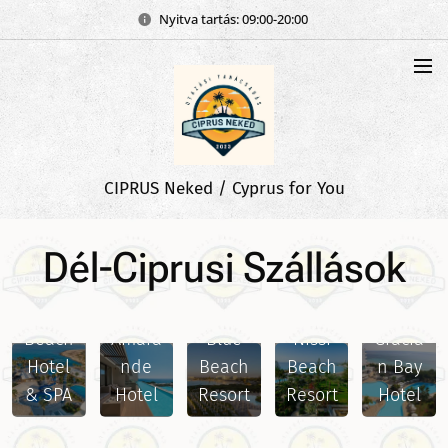
Nyitva tartás: 09:00-20:00
CIPRUS Neked / Cyprus for You
Dél-Ciprusi Szállások
Adam
s
Nissi
Beach
Amara
Blue
Nissi
Gracia
Hotel
nde
Beach
Beach
n Bay
& SPA
Hotel
Resort
Resort
Hotel